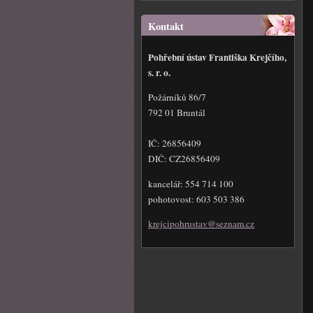
Kontakt
Pohřební ústav Františka Krejčího,
s. r. o.
Požárníků 86/7
792 01 Bruntál
IČ: 26856409
DIČ: CZ26856409
kancelář: 554 714 100
pohotovost: 603 503 386
krejcipo
hrustav@
seznam.c
z