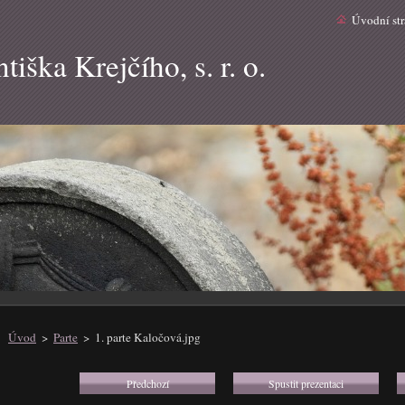
Úvodní st
iška Krejčího, s. r. o.
Úvod
>
Parte
>
1. parte Kaločová.jpg
Předchozí
Spustit prezentaci