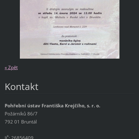
« Zpět
Kontakt
Pohřební ústav Františka Krejčího, s. r. o.
Požárníků 86/7
792 01 Bruntál
IČ: 26856409