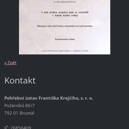
« Zpět
Kontakt
Pohřební ústav Františka Krejčího, s. r. o.
Požárníků 86/7
792 01 Bruntál
IČ: 26856409