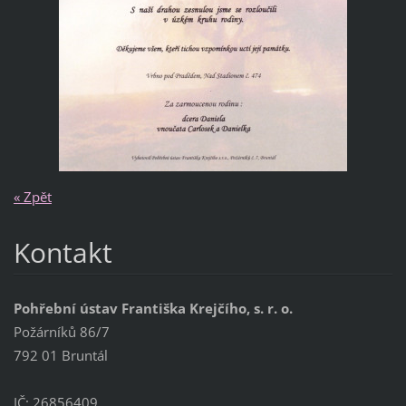
« Zpět
Kontakt
Pohřební ústav Františka Krejčího, s. r. o.
Požárníků 86/7
792 01 Bruntál
IČ: 26856409