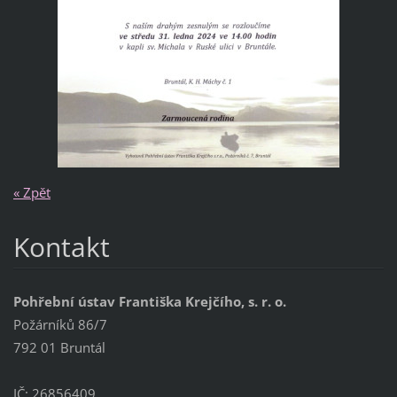
« Zpět
Kontakt
Pohřební ústav Františka Krejčího, s. r. o.
Požárníků 86/7
792 01 Bruntál
IČ: 26856409