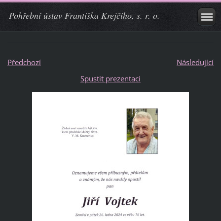
Pohřební ústav Františka Krejčího, s. r. o.
Předchozí
Následující
Spustit prezentaci