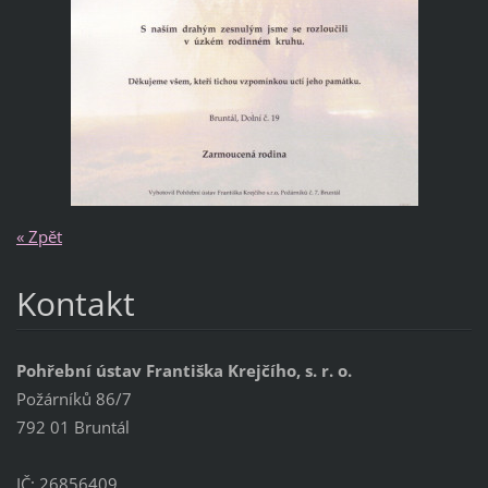
« Zpět
Kontakt
Pohřební ústav Františka Krejčího, s. r. o.
Požárníků 86/7
792 01 Bruntál
IČ: 26856409