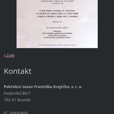
« Zpět
Kontakt
Pohřební ústav Františka Krejčího, s. r. o.
Požárníků 86/7
792 01 Bruntál
IČ: 26856409