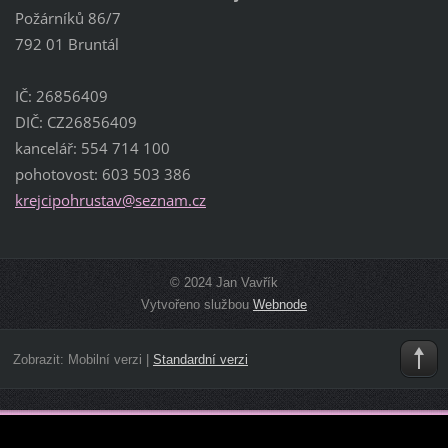
Požárníků 86/7
792 01 Bruntál
IČ: 26856409
DIČ: CZ26856409
kancelář: 554 714 100
pohotovost: 603 503 386
krejcipo
hrustav@
seznam.c
z
© 2024 Jan Vavřík
Vytvořeno službou
Webnode
Zobrazit:
Mobilní verzi
|
Standardní verzi